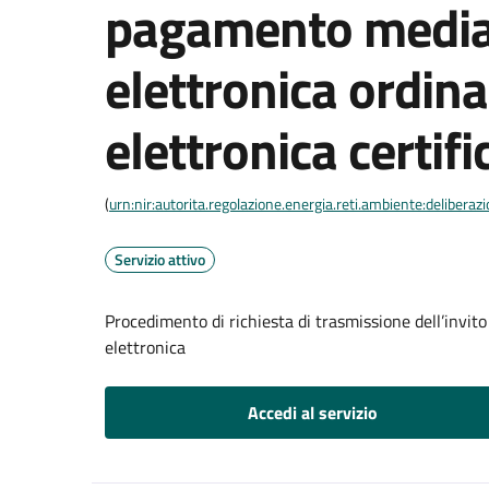
pagamento media
elettronica ordina
elettronica certifi
(
urn:nir:autorita.regolazione.energia.reti.ambiente:deliber
Servizio attivo
Procedimento di richiesta di trasmissione dell’invit
elettronica
Accedi al servizio