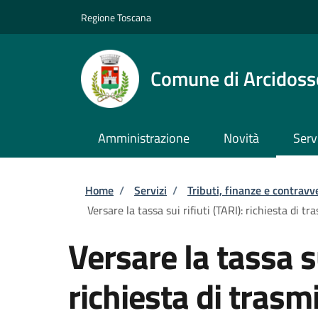
Salta al contenuto principale
Skip to footer content
Regione Toscana
Comune di Arcidoss
Amministrazione
Novità
Serv
Briciole di pane
Home
/
Servizi
/
Tributi, finanze e contravv
Versare la tassa sui rifiuti (TARI): richiesta di 
Versare la tassa su
richiesta di trasmi