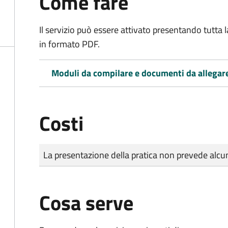
Come fare
Il servizio può essere attivato presentando tutta
in formato PDF.
Moduli da compilare e documenti da allegar
Costi
Tipo di pagamento
Importo
La presentazione della pratica non prevede al
Cosa serve