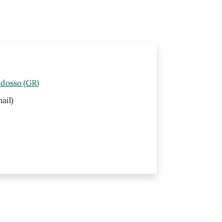
idosso (GR)
ail)