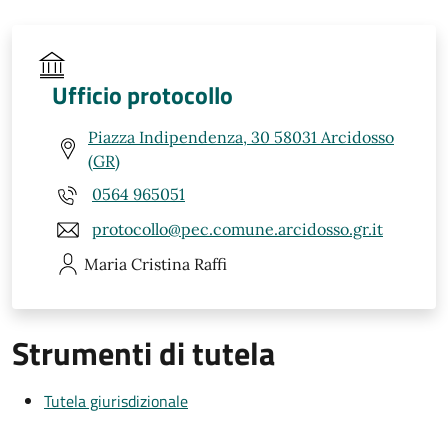
Ufficio protocollo
Piazza Indipendenza, 30 58031 Arcidosso
(GR)
0564 965051
protocollo@pec.comune.arcidosso.gr.it
Maria Cristina
Raffi
Strumenti di tutela
Tutela giurisdizionale