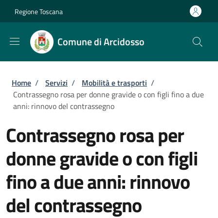
Salta al contenuto principale
Skip to footer content
Regione Toscana
Comune di Arcidosso
Briciole di pane
Home
/
Servizi
/
Mobilità e trasporti
/
Contrassegno rosa per donne gravide o con figli fino a due
anni: rinnovo del contrassegno
Contrassegno rosa per
donne gravide o con figli
fino a due anni: rinnovo
del contrassegno