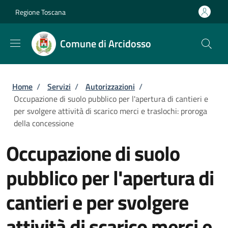
Salta al contenuto principale
Skip to footer content
Regione Toscana
Comune di Arcidosso
Briciole di pane
Home
/
Servizi
/
Autorizzazioni
/
Occupazione di suolo pubblico per l'apertura di cantieri e
per svolgere attività di scarico merci e traslochi: proroga
della concessione
Occupazione di suolo
pubblico per l'apertura di
cantieri e per svolgere
attività di scarico merci e