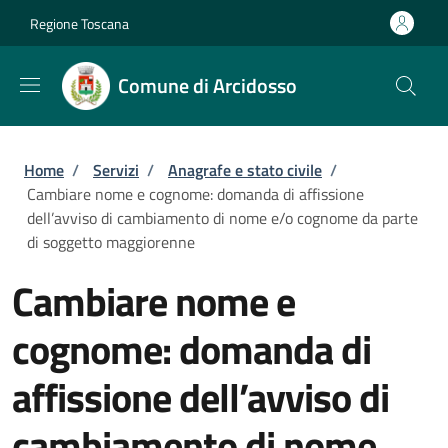
Salta al contenuto principale
Skip to footer content
Regione Toscana
Comune di Arcidosso
Briciole di pane
Home
/
Servizi
/
Anagrafe e stato civile
/
Cambiare nome e cognome: domanda di affissione
dell’avviso di cambiamento di nome e/o cognome da parte
di soggetto maggiorenne
Cambiare nome e
cognome: domanda di
affissione dell’avviso di
cambiamento di nome