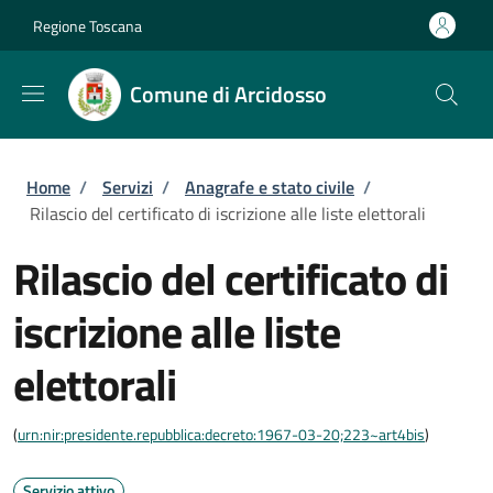
Salta al contenuto principale
Skip to footer content
Regione Toscana
Comune di Arcidosso
Briciole di pane
Home
/
Servizi
/
Anagrafe e stato civile
/
Rilascio del certificato di iscrizione alle liste elettorali
Rilascio del certificato di
iscrizione alle liste
elettorali
(
urn:nir:presidente.repubblica:decreto:1967-03-20;223~art4bis
)
Servizio attivo