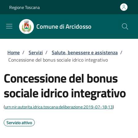
Salta al contenuto principale
Skip to footer content
Regione Toscana
Comune di Arcidosso
Briciole di pane
Home
/
Servizi
/
Salute, benessere e assistenza
/
Concessione del bonus sociale idrico integrativo
Concessione del bonus
sociale idrico integrativo
(
urn:nir:autorita.idrica.toscana:deliberazione:2019-07-18;13
)
Servizio attivo