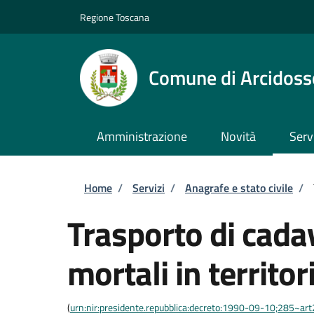
Salta al contenuto principale
Skip to footer content
Regione Toscana
Comune di Arcidoss
Amministrazione
Novità
Serv
Briciole di pane
Home
/
Servizi
/
Anagrafe e stato civile
/
Trasporto di cadav
mortali in territor
(
urn:nir:presidente.repubblica:decreto:1990-09-10;285~ar