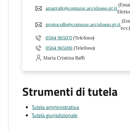
(Email
anagrafe@comune.arcidosso.gr.it
Eletto
(Ema
protocollo@comune.arcidosso.gr.it
ecc)
0564 965071
(Telefono)
0564 965081
(Telefono)
Maria Cristina
Raffi
Strumenti di tutela
Tutela amministrativa
Tutela giurisdizionale