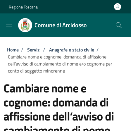
Salta al contenuto principale
Skip to footer content
Regione Toscana
Comune di Arcidosso
Briciole di pane
Home
/
Servizi
/
Anagrafe e stato civile
/
Cambiare nome e cognome: domanda di affissione
dell’avviso di cambiamento di nome e/o cognome per
conto di soggetto minorenne
Cambiare nome e
cognome: domanda di
affissione dell’avviso di
cambiamento di nome