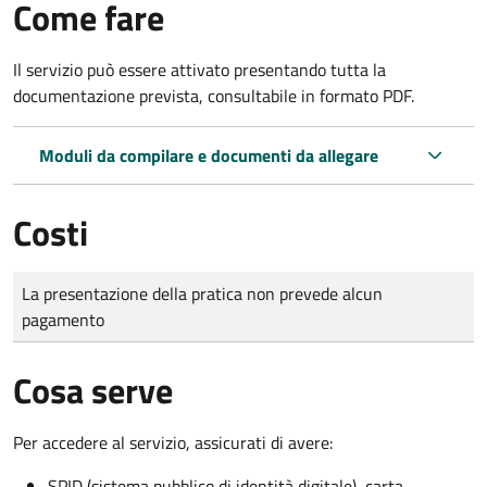
Come fare
Il servizio può essere attivato presentando tutta la
documentazione prevista, consultabile in formato PDF.
Moduli da compilare e documenti da allegare
Costi
Tipo di pagamento
Importo
La presentazione della pratica non prevede alcun
pagamento
Cosa serve
Per accedere al servizio, assicurati di avere:
SPID (sistema pubblico di identità digitale), carta