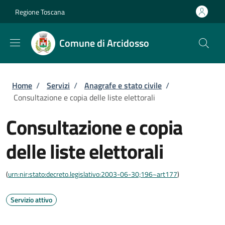
Salta al contenuto principale
Skip to footer content
Regione Toscana
Comune di Arcidosso
Briciole di pane
Home
/
Servizi
/
Anagrafe e stato civile
/
Consultazione e copia delle liste elettorali
Consultazione e copia
delle liste elettorali
(
urn:nir:stato:decreto.legislativo:2003-06-30;196~art177
)
Servizio attivo