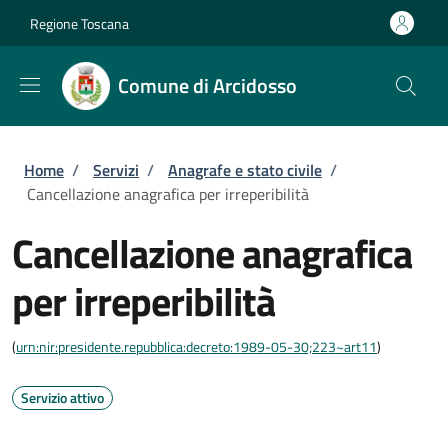
Salta al contenuto principale
Skip to footer content
Regione Toscana
Comune di Arcidosso
Briciole di pane
Home
/
Servizi
/
Anagrafe e stato civile
/
Cancellazione anagrafica per irreperibilità
Cancellazione anagrafica
per irreperibilità
(
urn:nir:presidente.repubblica:decreto:1989-05-30;223~art11
)
Servizio attivo