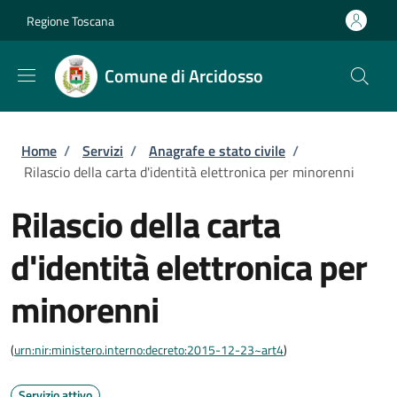
Salta al contenuto principale
Skip to footer content
Regione Toscana
Comune di Arcidosso
Briciole di pane
Home
/
Servizi
/
Anagrafe e stato civile
/
Rilascio della carta d'identità elettronica per minorenni
Rilascio della carta
d'identità elettronica per
minorenni
(
urn:nir:ministero.interno:decreto:2015-12-23~art4
)
Servizio attivo