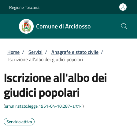
Salta al contenuto principale
Skip to footer content
Regione Toscana
Comune di Arcidosso
Briciole di pane
Home
/
Servizi
/
Anagrafe e stato civile
/
Iscrizione all'albo dei giudici popolari
Iscrizione all'albo dei
giudici popolari
(
urn:nir:stato:legge:1951-04-10;287~art14
)
Servizio attivo