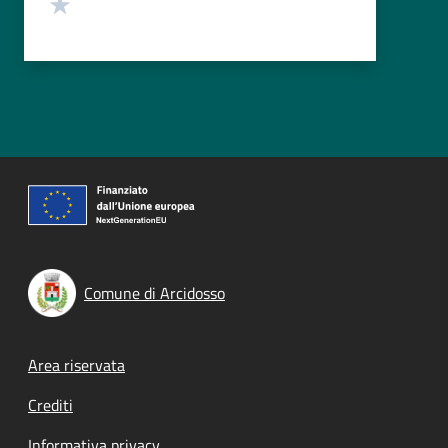
Valuta 1 stelle su 5
Comune di Arcidosso
Footer menu
Area riservata
Crediti
Informativa privacy