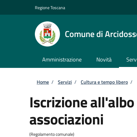
Salta al contenuto principale
Skip to footer content
Regione Toscana
Comune di Arcidoss
Amministrazione
Novità
Serv
Briciole di pane
Home
/
Servizi
/
Cultura e tempo libero
/
Iscrizione all'alb
associazioni
(Regolamento comunale)