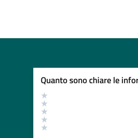
Quanto sono chiare le info
Valutazione
Valuta 5 stelle su 5
Valuta 4 stelle su 5
Valuta 3 stelle su 5
Valuta 2 stelle su 5
Valuta 1 stelle su 5