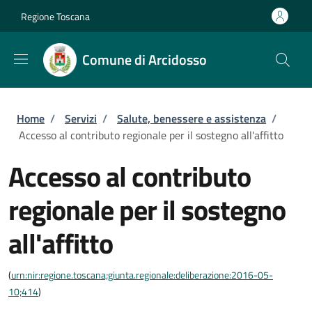
Salta al contenuto principale
Skip to footer content
Regione Toscana
Comune di Arcidosso
Briciole di pane
Home
/
Servizi
/
Salute, benessere e assistenza
/
Accesso al contributo regionale per il sostegno all'affitto
Accesso al contributo
regionale per il sostegno
all'affitto
(
urn:nir:regione.toscana;giunta.regionale:deliberazione:2016-05-
10;414
)