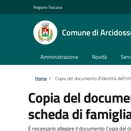
Salta al contenuto principale
Skip to footer content
Regione Toscana
Comune di Arcidoss
Amministrazione
Novità
Serv
Briciole di pane
Home
/
Copia del documento d'identità dell'int
Copia del document
scheda di famigli
È necessario allegare il documento Copia del doc