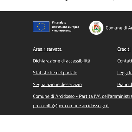
Comune di Ar
Footer menu
Area riservata
Crediti
Dichiarazione di accessibilità
Contatt
Statistiche del portale
Leggi l
Segnalazione disservizio
Piano d
Comune di Arcidosso - Partita IVA dell'amminist
protocollo@pec.comune.arcidosso.gr.it