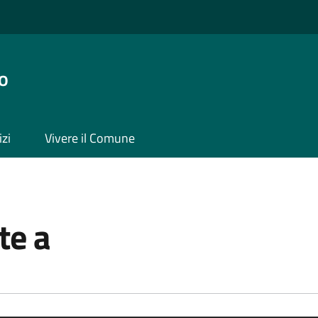
o
izi
Vivere il Comune
te a