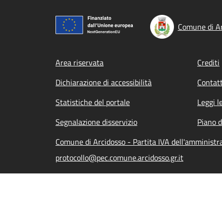
Comune di Ar
Footer menu
Area riservata
Crediti
Dichiarazione di accessibilità
Contatt
Statistiche del portale
Leggi l
Segnalazione disservizio
Piano d
Comune di Arcidosso - Partita IVA dell'amminist
protocollo@pec.comune.arcidosso.gr.it