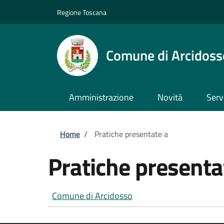
Salta al contenuto principale
Skip to footer content
Regione Toscana
Comune di Arcidoss
Amministrazione
Novità
Serv
Briciole di pane
Home
/
Pratiche presentate a
Pratiche presenta
Comune di Arcidosso