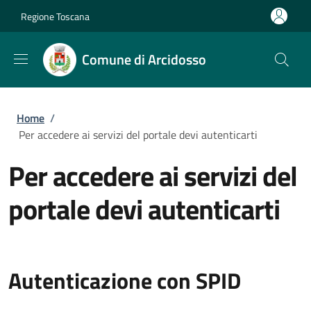
Salta al contenuto principale
Skip to footer content
Regione Toscana
Comune di Arcidosso
Briciole di pane
Home
/
Per accedere ai servizi del portale devi autenticarti
Per accedere ai servizi del
portale devi autenticarti
Autenticazione con SPID