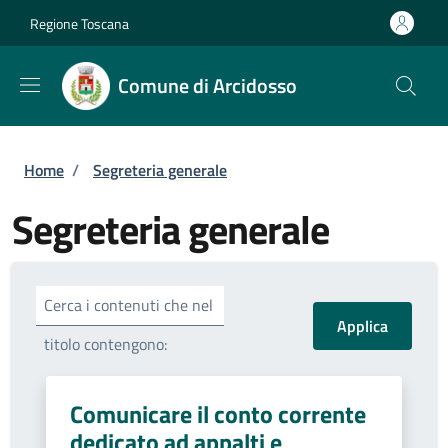
Salta al contenuto principale
Skip to footer content
Regione Toscana
Comune di Arcidosso
Briciole di pane
Home
/
Segreteria generale
Segreteria generale
Cerca i contenuti che nel
titolo contengono:
Comunicare il conto corrente
dedicato ad appalti e