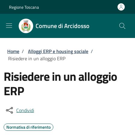
Salta al contenuto principale
Skip to footer content
Regione Toscana
Comune di Arcidosso
Briciole di pane
Home
/
Alloggi ERP e housing sociale
/
Risiedere in un alloggio ERP
Risiedere in un alloggio
ERP
Condividi
Normativa di riferimento