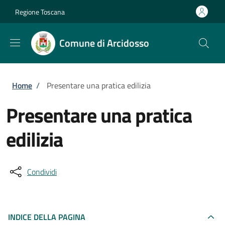
Salta al contenuto principale
Skip to footer content
Regione Toscana
Comune di Arcidosso
Briciole di pane
Home
/
Presentare una pratica edilizia
Presentare una pratica
edilizia
Condividi
INDICE DELLA PAGINA