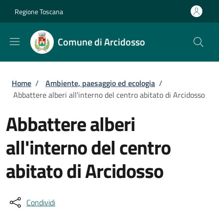
Salta al contenuto principale
Skip to footer content
Regione Toscana
Comune di Arcidosso
Briciole di pane
Home
/
Ambiente, paesaggio ed ecologia
/
Abbattere alberi all'interno del centro abitato di Arcidosso
Abbattere alberi
all'interno del centro
abitato di Arcidosso
Condividi